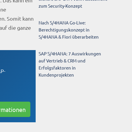
. Das kann ein
zum Security-Konzept
ene
en. Somit kann
Nach S/4HANA Go-Live:
 auf die ganze
Berechtigungskonzept in
S/4HANA & Fiori überarbeiten
SAP S/4HANA: 7 Auswirkungen
auf Vertrieb & CRM und
Erfolgsfaktoren in
AP-
Kundenprojekten
rmationen