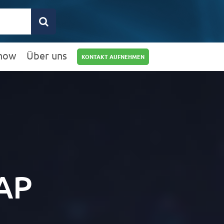
how
Über uns
KONTAKT AUFNEHMEN
0211 9462 8572-
25
info@rz10.de
SAP