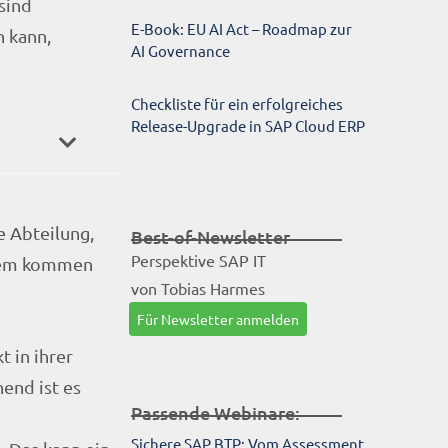
sind
E-Book: EU AI Act – Roadmap zur
n kann,
AI Governance
Checkliste für ein erfolgreiches
Release-Upgrade in SAP Cloud ERP
e Abteilung,
Best-of-Newsletter
Perspektive SAP IT
stem kommen
von Tobias Harmes
Für Newsletter anmelden
t in ihrer
end ist es
Passende Webinare:
Sichere SAP BTP: Vom Assessment