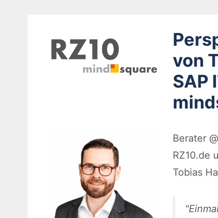
Pers
von 
SAP I
mind
Berater 
RZ10.de u
Tobias H
Einmal