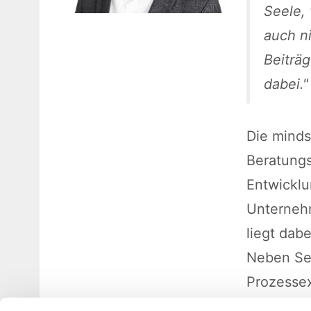
Seele,
auch ni
Beiträg
dabei.
Die minds
Beratung
Entwickl
Unterneh
liegt dab
Neben Se
Prozessex
Vertrieb,