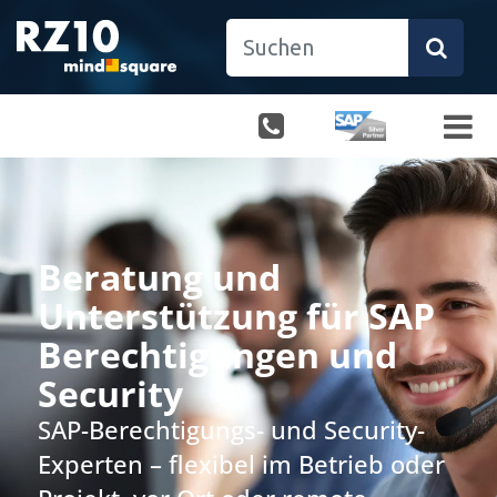
Beratung und
Unterstützung für SAP
Berechtigungen und
Security
SAP-Berechtigungs- und Security-
Experten – flexibel im Betrieb oder