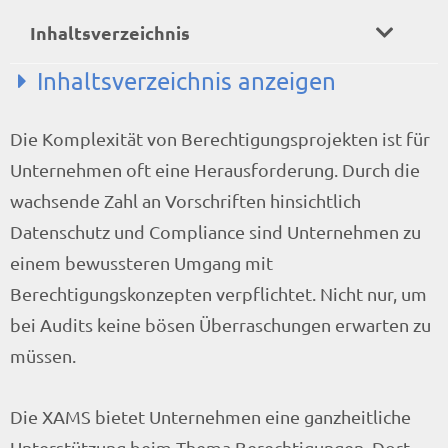
Inhaltsverzeichnis
Inhaltsverzeichnis anzeigen
Die Komplexität von Berechtigungsprojekten ist für
Funktionen der XAMS-Module
Unternehmen oft eine Herausforderung. Durch die
Role Designer
wachsende Zahl an Vorschriften hinsichtlich
ABAP Alchemist
Datenschutz und Compliance sind Unternehmen zu
Role Builder
einem bewussteren Umgang mit
Role Replicator
Berechtigungskonzepten verpflichtet. Nicht nur, um
Xiting Times
bei Audits keine bösen Überraschungen erwarten zu
Role Profiler
müssen.
Security Archtitect
Vorteile der XAMS
Die XAMS bietet Unternehmen eine ganzheitliche
XAMS SP14: Neue Funktionen
Unterstützung beim Thema Berechtigungen. Dort