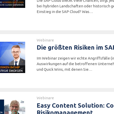
Die SAP Cloud bietet viele Chancen, birgt 
bei hybriden Landschaften oder historisch g
Einstieg in die SAP Cloud? Was…
Webinare
Die größten Risiken im SA
Im Webinar zeigen wir echte Angriffsfälle (
Auswirkungen auf die betroffenen Unternehm
und Quick Wins, mit denen Sie…
Webinare
Easy Content Solution: C
Risikomanagement