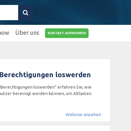
how
Über uns
KONTAKT AUFNEHMEN
0211 9462 8572-
25
info@rz10.de
 Berechtigungen loswerden
Berechtigungen loswerden” erfahren Sie, wie
nutzer bereinigt werden können, um Altlasten
Webinar ansehen