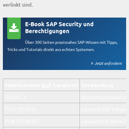
verlinkt sind.
E-Book SAP Security und
Berechtigungen
Über 300 Seiten praxisnahes SAP-Wissen mit Tipps,
Tricks und Tutorials direkt aus echten Systemen.
Jetzt anfordern
Tabellenname (ggf. Langtext)
Verwendung
USOBT_C
Berechtigungsvorsch
TSTC (TSTCT)
Langtext für Transa
TOBJ (TOBJT)
Langtext für Berech