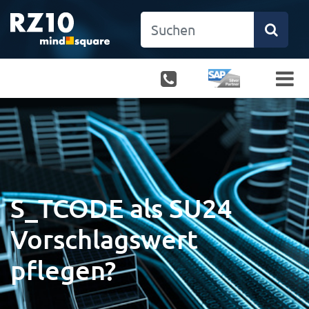
S_TCODE als SU24
Vorschlagswert
pflegen?