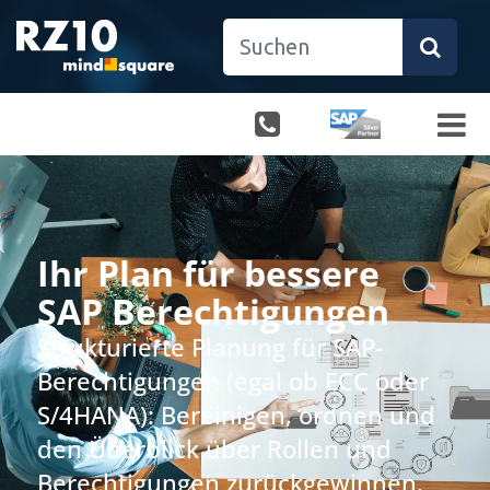
Ihr Plan für bessere
SAP Berechtigungen
Strukturierte Planung für SAP-
Berechtigungen (egal ob ECC oder
S/4HANA): Bereinigen, ordnen und
den Überblick über Rollen und
Berechtigungen zurückgewinnen.