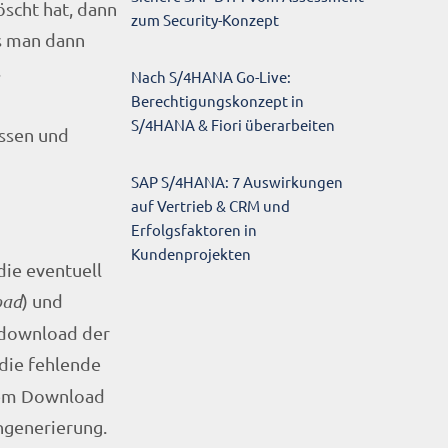
öscht hat, dann
zum Security-Konzept
ss man dann
s
Nach S/4HANA Go-Live:
Berechtigungskonzept in
S/4HANA & Fiori überarbeiten
assen und
SAP S/4HANA: 7 Auswirkungen
auf Vertrieb & CRM und
Erfolgsfaktoren in
Kundenprojekten
die eventuell
oad
) und
ndownload der
die fehlende
 dem Download
ngenerierung.