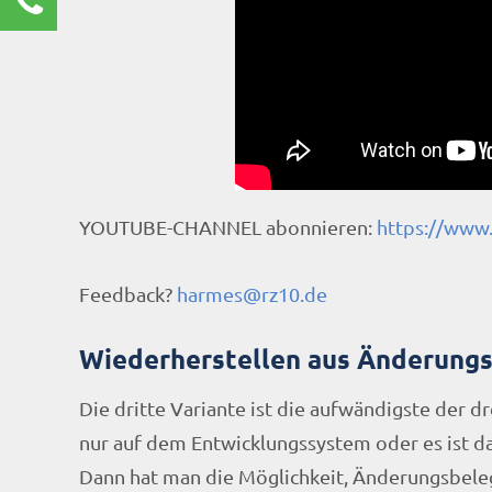
Renate Burg
Kundenservice
0211 9462 8572-25
renate.burg@rz10.de
Ihre Anfrage
YOUTUBE-CHANNEL abonnieren:
https://www
Feedback?
harmes@rz10.de
Wiederherstellen aus Änderung
Die dritte Variante ist die aufwändigste der d
nur auf dem Entwicklungssystem oder es ist d
Dann hat man die Möglichkeit, Änderungsbeleg