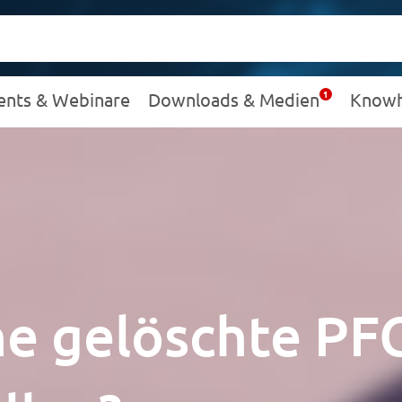
ents & Webinare
Downloads & Medien
Know
e gelöschte PF