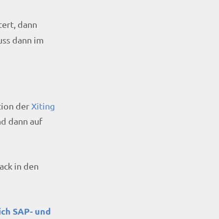
tert, dann
muss dann im
tion der
Xiting
nd dann auf
ack in den
ich SAP- und