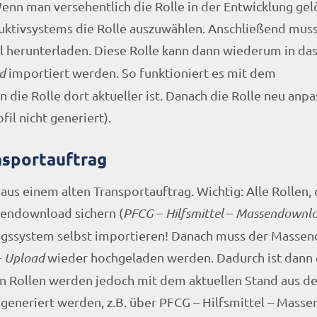
enn man versehentlich die Rolle in der Entwicklung gel
duktivsystems die Rolle auszuwählen. Anschließend mu
al herunterladen. Diese Rolle kann dann wiederum in da
d
importiert werden. So funktioniert es mit dem
 die Rolle dort aktueller ist. Danach die Rolle neu anp
fil nicht generiert).
nsportauftrag
us einem alten Transportauftrag. Wichtig: Alle Rollen, 
sendownload sichern (
PFCG
–
Hilfsmittel
–
Massendownl
ungssystem selbst importieren! Danach muss der Masse
–
Upload
wieder hochgeladen werden. Dadurch ist dann 
ren Rollen werden jedoch mit dem aktuellen Stand aus
generiert werden, z.B. über PFCG – Hilfsmittel – Masse