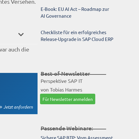
htes Versehen.
E-Book: EU AI Act – Roadmap zur
AI Governance
Checkliste für ein erfolgreiches
Release-Upgrade in SAP Cloud ERP
war auch die
Best-of-Newsletter
Perspektive SAP IT
von Tobias Harmes
Für Newsletter anmelden
Jetzt anfordern
Passende Webinare:
Sichere SAP BTP: Vom Assessment