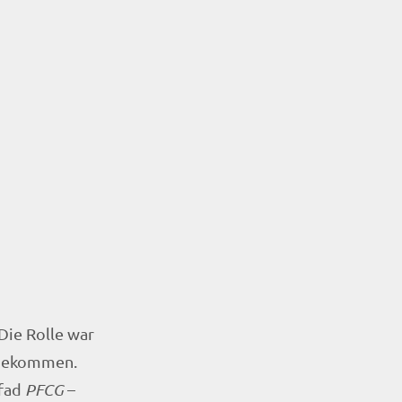
Die Rolle war
u bekommen.
Pfad
PFCG
–