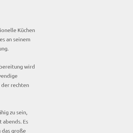
ionelle Küchen
les an seinem
ung.
ubereitung wird
wendige
f der rechten
ig zu sein,
t abends. Es
g das große