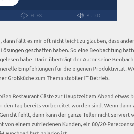
ann fällt es mir oft nicht leicht zu glauben, dass ander
Lösungen geschaffen haben. So eine Beobachtung hatte 
 gelesen habe. Darin überträgt der Autor seine Beobach
enerelle Empfehlungen für die eigenen Produktivität. Wo
iner Großküche zum Thema stabiler IT-Betrieb.
oßen Restaurant Gäste zur Hauptzeit am Abend etwas b
er den Tag bereits vorbereitet worden sind. Wenn dann
ericht fehlt, dann kann der ganze Teller nicht serviert 
nt von einem zufriedenen Kunden, ein 80/20-Paretoansa
i-Launchpad fast geladen ist.