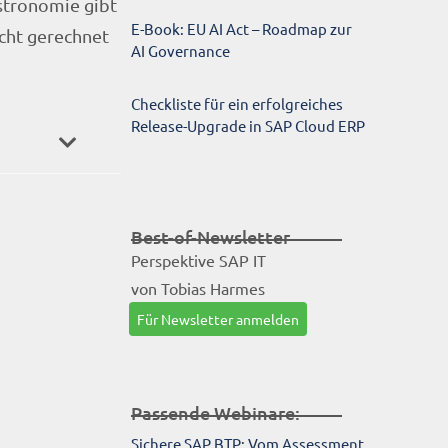
stronomie gibt
E-Book: EU AI Act – Roadmap zur
cht gerechnet
AI Governance
Checkliste für ein erfolgreiches
Release-Upgrade in SAP Cloud ERP
Best-of-Newsletter
Perspektive SAP IT
von Tobias Harmes
Für Newsletter anmelden
Passende Webinare:
Sichere SAP BTP: Vom Assessment