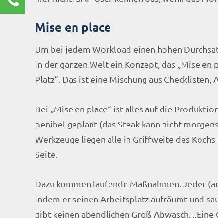
Renate Burg
Mise en place
Kundenservice
0211 9462 8572-25
Um bei jedem Workload einen hohen Durchsatz
renate.burg@rz10.de
in der ganzen Welt ein Konzept, das „Mise en 
Platz“. Das ist eine Mischung aus Checklisten,
Ihre Anfrage
Bei „Mise en place“ ist alles auf die Produkti
penibel geplant (das Steak kann nicht morgen
Werkzeuge liegen alle in Griffweite des Kochs 
Seite.
Dazu kommen laufende Maßnahmen. Jeder (auch 
indem er seinen Arbeitsplatz aufräumt und sau
gibt keinen abendlichen Groß-Abwasch. „Eine 