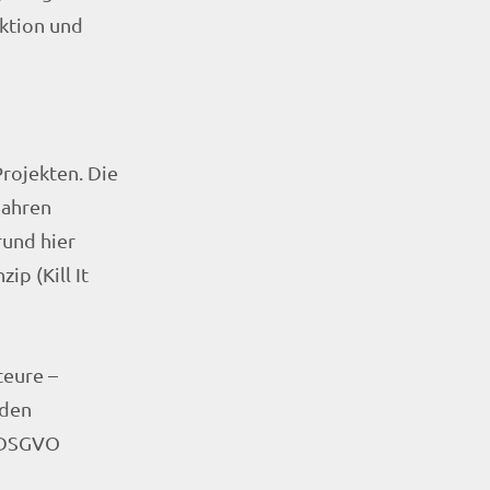
ktion und
rojekten. Die
Jahren
rund hier
p (Kill It
teure –
nden
e DSGVO