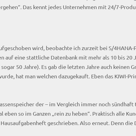
rgehen“. Das kennt jedes Unternehmen mit 24/7-Produ
ufgeschoben wird, beobachte ich zurzeit bei S/4HANA-P
 auf eine stattliche Datenbank mit mehr als 10 bis 20 
ogar 50 Jahre). Es gab die letzten Jahre auch keinen G
rde, hat man welchen dazugekauft. Eben das KIWI-Prinzi
Massenspeicher der – im Vergleich immer noch sündhaft 
al eben so im Ganzen „rein zu heben“. Praktisch alle Ku
 Hausaufgabenheft geschrieben. Also erneut. Denn di