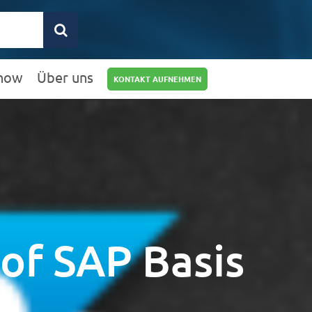
how
Über uns
KONTAKT AUFNEHMEN
0211 9462 8572-
25
info@rz10.de
-of SAP Basis