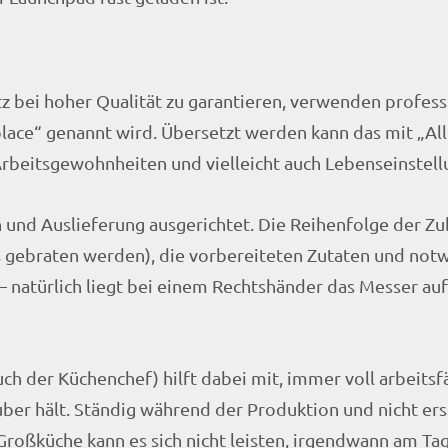
 bei hoher Qualität zu garantieren, verwenden profess
place“ genannt wird. Übersetzt werden kann das mit „Al
 Arbeitsgewohnheiten und vielleicht auch Lebenseinstell
on und Auslieferung ausgerichtet. Die Reihenfolge der Z
s gebraten werden), die vorbereiteten Zutaten und not
– natürlich liegt bei einem Rechtshänder das Messer au
der Küchenchef) hilft dabei mit, immer voll arbeitsfäh
ber hält. Ständig während der Produktion und nicht ers
Großküche kann es sich nicht leisten, irgendwann am Ta