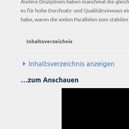
Andere Disziplinen haben manchmal die gleich
es für hohe Durchsatz- und Qualitätsniveaus 
habe, waren die vielen Parallelen zum stabilen 
Inhaltsverzeichnis
Inhaltsverzeichnis anzeigen
…zum Anschauen
...zum Anschauen
...zum Hören
Mise en place
Kill it with iron
Archiv-Angst