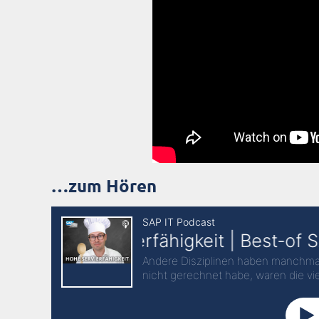
Erwartungen an die Küche
Zuletzt auf Instagram
Die RZ10-Webinare im Juli
Überblick der neuen Inhalte auf RZ10.de 
…zum Hören