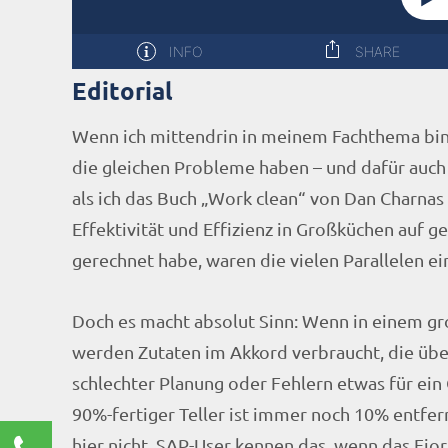
Editorial
Wenn ich mittendrin in meinem Fachthema bin, d
die gleichen Probleme haben – und dafür auch 
als ich das Buch „Work clean“ von Dan Charnas
Effektivität und Effizienz in Großküchen auf g
gerechnet habe, waren die vielen Parallelen e
Doch es macht absolut Sinn: Wenn in einem gr
werden Zutaten im Akkord verbraucht, die üb
schlechter Planung oder Fehlern etwas für ein G
90%-fertiger Teller ist immer noch 10% entfer
Kontaktieren Sie uns!
hier nicht. SAP-User kennen das, wenn das Fior