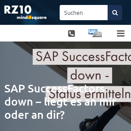
SAP SuccessFactors
down – liegt es an mir
oder an dir?