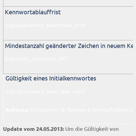
Kennwortablauffrist
login/password_expiration_time
Mindestanzahl geänderter Zeichen in neuem K
login/min_password_diff
Gültigkeit eines Initialkennwortes
login/password_max_new_valid
Achtung:
Einsatz erst ab Release 6.40 empfohlen! (
Update vom 24.05.2013:
Um die Gültigkeit von