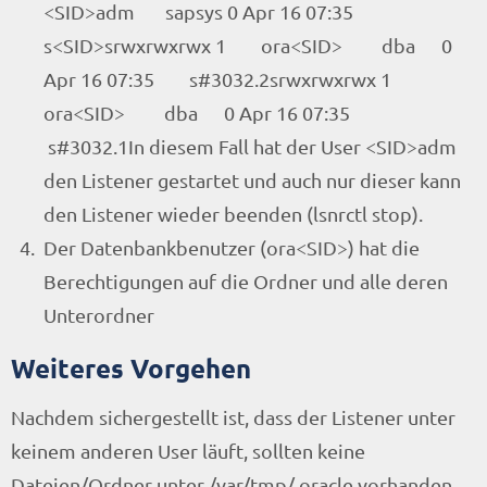
<SID>adm sapsys 0 Apr 16 07:35
s<SID>srwxrwxrwx 1 ora<SID> dba 0
Apr 16 07:35 s#3032.2srwxrwxrwx 1
ora<SID> dba 0 Apr 16 07:35
s#3032.1In diesem Fall hat der User <SID>adm
den Listener gestartet und auch nur dieser kann
den Listener wieder beenden (lsnrctl stop).
Der Datenbankbenutzer (ora<SID>) hat die
Berechtigungen auf die Ordner und alle deren
Unterordner
Weiteres Vorgehen
Nachdem sichergestellt ist, dass der Listener unter
keinem anderen User läuft, sollten keine
Dateien/Ordner unter /var/tmp/.oracle vorhanden