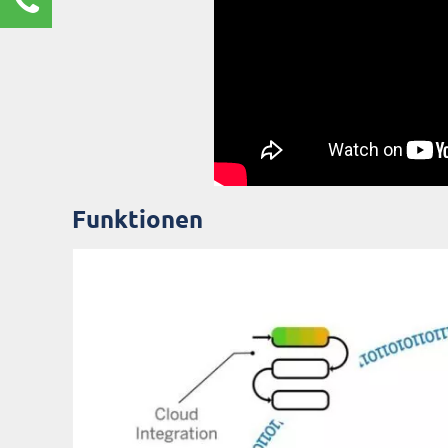
Renate Burg
Kundenservice
0211 9462 8572-25
renate.burg@rz10.de
Ihre Anfrage
Funktionen