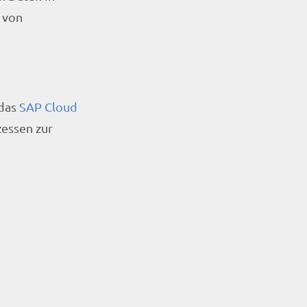
 von
 das
SAP Cloud
zessen zur