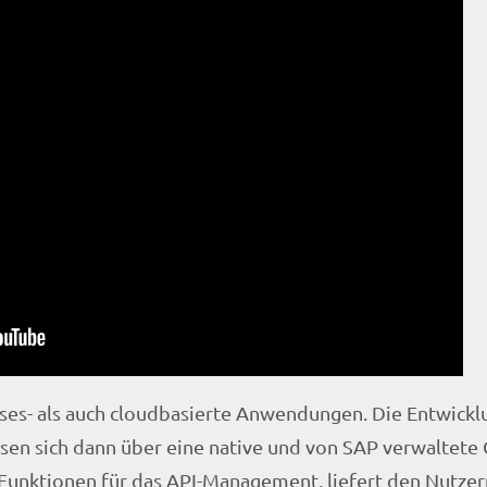
ises- als auch cloudbasierte Anwendungen. Die Entwickl
assen sich dann über eine native und von SAP verwaltete
unktionen für das API-Management, liefert den Nutzer