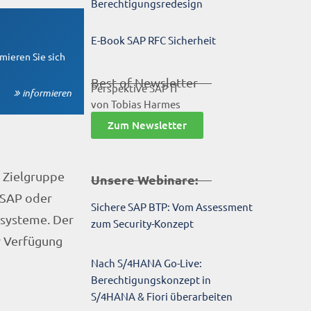
Berechtigungsredesign
E-Book SAP RFC Sicherheit
mieren Sie sich
Best-of-Newsletter
Perspektive SAP IT
informieren
von Tobias Harmes
Zum Newsletter
 Zielgruppe
Unsere Webinare:
 SAP oder
Sichere SAP BTP: Vom Assessment
nsysteme. Der
zum Security-Konzept
ur Verfügung
Nach S/4HANA Go-Live:
Berechtigungskonzept in
S/4HANA & Fiori überarbeiten