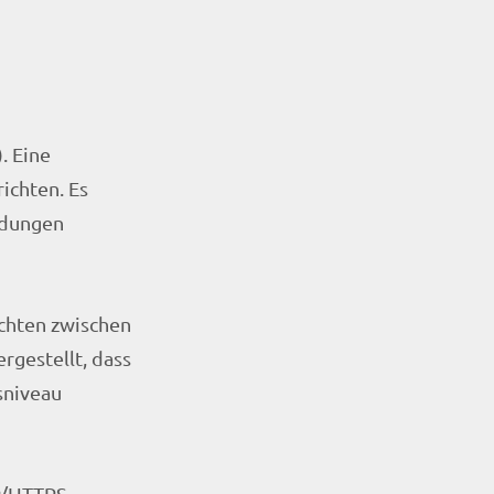
. Eine
ichten. Es
ndungen
ichten zwischen
rgestellt, dass
sniveau
P/HTTPS,