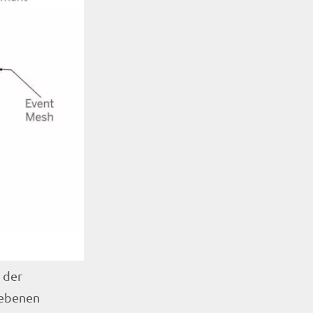
 der
iebenen