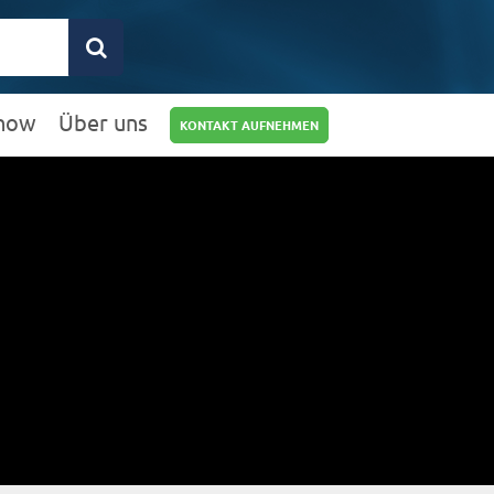
how
Über uns
KONTAKT AUFNEHMEN
0211 9462 8572-
25
info@rz10.de