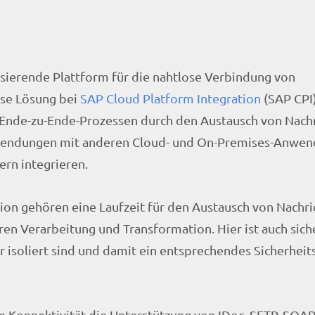
basierende Plattform für die nahtlose Verbindung von
ese Lösung bei
SAP Cloud Platform Integration
(SAP CPI)
n Ende-zu-Ende-Prozessen durch den Austausch von Nachr
nwendungen mit anderen Cloud- und On-Premises-Anwe
rn integrieren.
ion gehören eine Laufzeit für den Austausch von Nachr
n Verarbeitung und Transformation. Hier ist auch siche
isoliert sind und damit ein entsprechendes Sicherheit
ie Konnektivität die Unterstützung von IDoc, SFTP, SOA