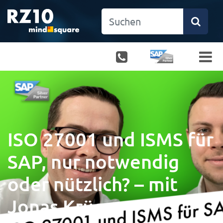
ISO 27001 und ISMS für
SAP, nur notwendig
oder nützlich? – mit
Jonas Krüger