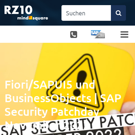
Fiori/SAPUI5 und
BusinessObjects | SAP
Security Patchday
November 2022