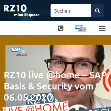
RZ10 live @home – SAP
Basis & Security vom
06.05.2020