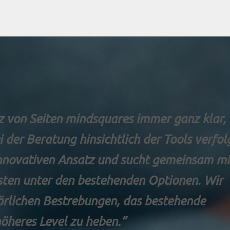
z von Seiten mindsquares immer ganz klar,
i der Beratung hinsichtlich der Tools verfol
innovativen Ansatz und sucht gemeinsam mi
sten unter den bestehenden Optionen. Wir
örlichen Bestrebungen, das bestehende
öheres Level zu heben.”