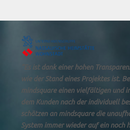
“Es ist dank einer hohen Transparen
wie der Stand eines Projektes ist. Be
mindsquare einen vielfältigen und 
dem Kunden nach der individuell be
schätzen an mindsquare die unaufh
System immer wieder auf ein noch h