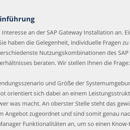
Einführung
 Interesse an der SAP Gateway Installation an. E
Sie haben die Gelegenheit, individuelle Fragen z
erschiedenste Nutzungskombinationen des SAP G
rhältnisses beraten. Wir stellen Ihnen die Frag
wendungsszenario und Größe der Systemumgebun
 orientiert sich dabei an einem Leistungsstru
wer was macht. An oberster Stelle steht das ge
m Angebot zugeordnet und sind somit genau nach
 Manager Funktionalitäten an, um so einen Know-