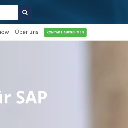
how
Über uns
KONTAKT AUFNEHMEN
0211 9462 8572-
25
info@rz10.de
ür SAP