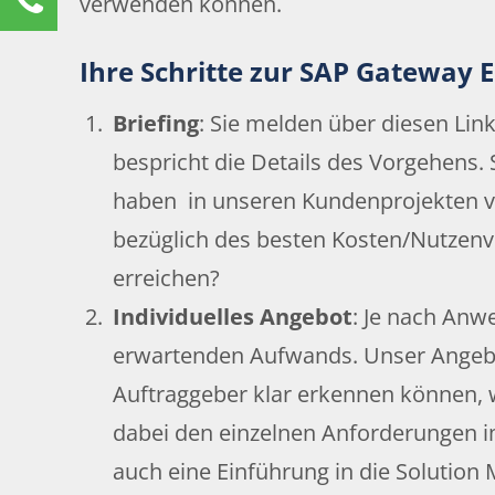
verwenden können.
Renate Burg
Kundenservice
Ihre Schritte zur SAP Gateway 
0211 9462 8572-25
Briefing
: Sie melden über diesen Link
renate.burg@rz10.de
bespricht die Details des Vorgehens. 
Ihre Anfrage
haben in unseren Kundenprojekten v
bezüglich des besten Kosten/Nutzenve
erreichen?
Individuelles Angebot
: Je nach An
erwartenden Aufwands. Unser Angebot
Auftraggeber klar erkennen können, 
dabei den einzelnen Anforderungen i
auch eine Einführung in die Solution