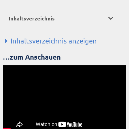
Inhaltsverzeichnis
Inhaltsverzeichnis anzeigen
…zum Anschauen
...zum Anschauen
...zum Hören
Liebe Hass-Kollegen
Lieber Weihnachtsmann
Wunschzettel
Zoom-Call für die Kaffeepause
Zuletzt auf Instagram
Die RZ10 Security Webinarreihe im Dezember