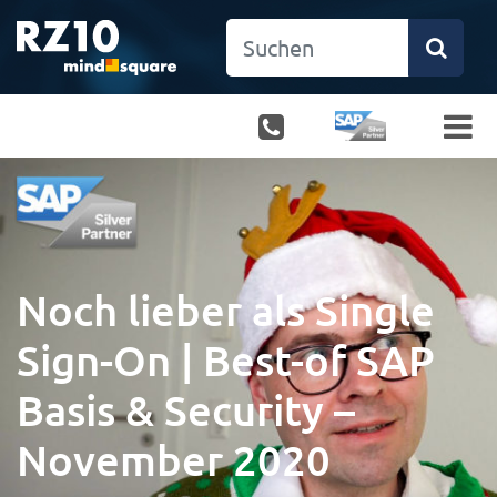
Noch lieber als Single
Sign-On | Best-of SAP
Basis & Security –
November 2020