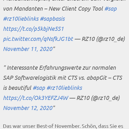
von Mandanten – New Client Copy Tool
#sap
#rz10lieblinks
#sapbasis
https://t.co/p5kbjNe5S1
pic.twitter.com/qNsfkJG1bt
— RZ10 (@rz10_de)
November 11, 2020
Interessante Erfahrungswerte zur normalen
SAP Softwarelogistik mit CTS vs. abapGit – CTS
is beautiful
#sap
#rz10lieblinks
https://t.co/Ok3YEFZJ4W
— RZ10 (@rz10_de)
November 12, 2020
Das war unser Best-of November. Schön, dass Sie es