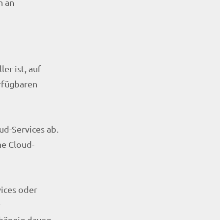
n an
er ist, auf
rfügbaren
ud-Services ab.
ne Cloud-
vices oder
r
hängig davon,