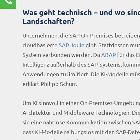
Renate Burg
Was geht technisch – und wo sin
Kundenservice
Landschaften?
0211 9462 8572-25
Unternehmen, die SAP On-Premises betreiben, 
renate.burg@rz10.de
cloudbasierte
SAP Joule
gibt. Stattdessen mus
Ihre Anfrage
System verbunden werden. Da
ABAP
für das E
Intelligenz außerhalb des SAP-Systems, kommuni
Anwendungen zu limitiert. Die KI-Modelle müs
erklärt Philipp Schurr.
Um KI sinnvoll in einer On-Premises-Umgebun
Architektur und Middleware-Technologien. Die 
sie eine nahtlose Kommunikation zwischen SAP
dass KI-Modelle reibungslos mit den SAP-Date