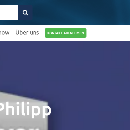
how
Über uns
KONTAKT AUFNEHMEN
0211 9462 8572-
25
info@rz10.de
Philipp