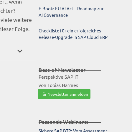
iert, wenn
E-Book: EU AI Act – Roadmap zur
chten?
AI Governance
viele weitere
dieser Folge.
Checkliste für ein erfolgreiches
Release-Upgrade in SAP Cloud ERP
Best-of-Newsletter
Perspektive SAP IT
von Tobias Harmes
Für Newsletter anmelden
Passende Webinare:
Sichere SAP BTP: Vom Assessment