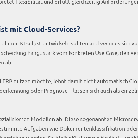
etet Flexibilität und erfüllt gleichzeitig Anforderunge
st mit Cloud-Services?
ehmen KI selbst entwickeln sollten und wann es sinnvoll
tscheidung hängt stark vom konkreten Use Case, den ve
n ab.
d ERP nutzen möchte, lehnt damit nicht automatisch Clo
lderkennung oder Prognose – lassen sich auch als einzel
pezialisierten Modellen ab. Diese sogenannten Microser
bestimmte Aufgaben wie Dokumentenklassifikation ode
betrieben werden. So bleibt KI-Nutzung flexibel – unab