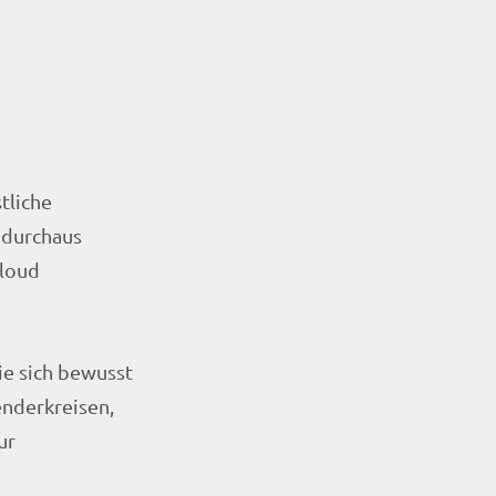
tliche
s durchaus
Cloud
ie sich bewusst
enderkreisen,
ur