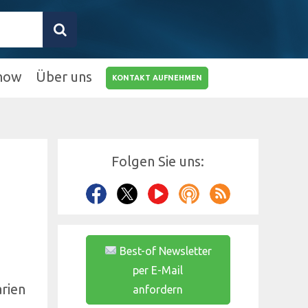
how
Über uns
KONTAKT AUFNEHMEN
0211 9462 8572-
25
info@rz10.de
Folgen Sie uns:
Best-of Newsletter
per E-Mail
rien
anfordern