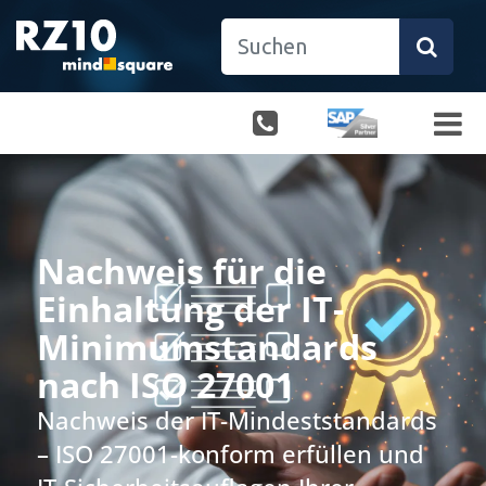
Nachweis für die
Einhaltung der IT-
Minimumstandards
nach ISO 27001
Nachweis der IT-Mindeststandards
– ISO 27001-konform erfüllen und