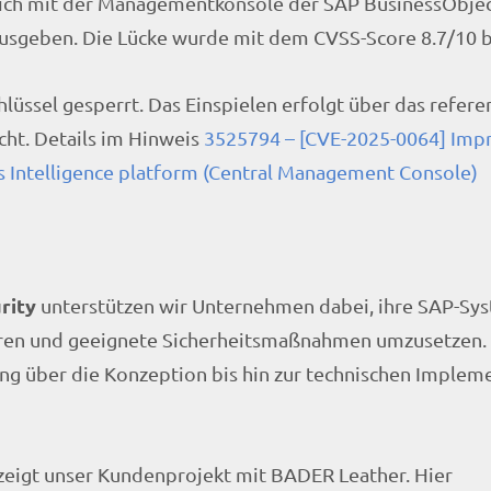
sich mit der Managementkonsole der SAP BusinessObjec
ausgeben. Die Lücke wurde mit dem CVSS-Score 8.7/10 
hlüssel gesperrt. Das Einspielen erfolgt über das refere
cht. Details im Hinweis
3525794 – [CVE-2025-0064] Imp
s Intelligence platform (Central Management Console)
rity
unterstützen wir Unternehmen dabei, ihre SAP-Sy
izieren und geeignete Sicherheitsmaßnahmen umzusetzen.
ung über die Konzeption bis hin zur technischen Implem
zeigt unser Kundenprojekt mit BADER Leather. Hier