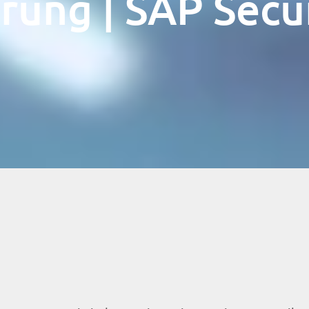
erung | SAP Secu
5