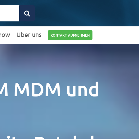
how
Über uns
KONTAKT AUFNEHMEN
0211 9462 8572-
25
info@rz10.de
RM MDM und