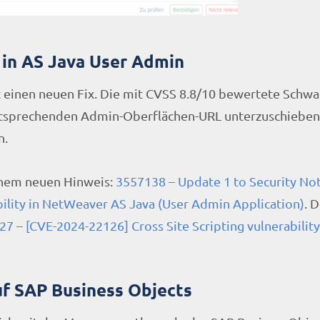
 in AS Java User Admin
inen neuen Fix. Die mit CVSS 8.8/10 bewertete Schwa
entsprechenden Admin-Oberflächen-URL unterzuschieben,
n.
inem neuen Hinweis:
3557138 – Update 1 to Security No
bility in NetWeaver AS Java (User Admin Application)
. 
7 – [CVE-2024-22126] Cross Site Scripting vulnerabilit
f SAP Business Objects