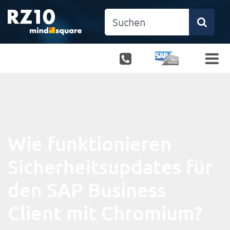
Wie funktionieren
Sicherheitsupdates für
den SAP Business
Client mit Chromium?