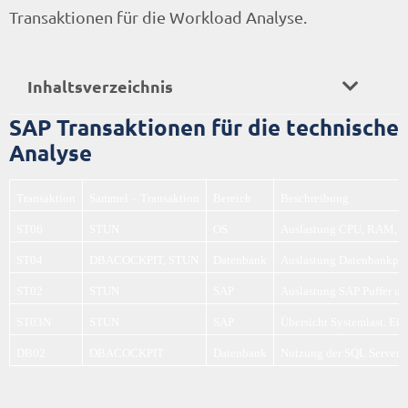
Transaktionen für die Workload Analyse.
Inhaltsverzeichnis
SAP Transaktionen für die technische
Analyse
Transaktion
Sammel – Transaktion
Bereich
Beschreibung
ST06
STUN
OS
Auslastung CPU, RAM, we
ST04
DBACOCKPIT, STUN
Datenbank
Auslastung Datenbankpuff
ST02
STUN
SAP
Auslastung SAP Puffer un
ST03N
STUN
SAP
Übersicht Systemlast. Ei
DB02
DBACOCKPIT
Datenbank
Nutzung der SQL Server D