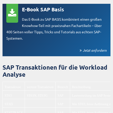
E-Book SAP Basis
Das E-Book zu SAP BASIS kombiniert einen großen
Knowhow-Teil mit praxisnahen Fachartikeln – über
400 Seiten voller Tipps, Tricks und Tutorials aus echten SAP-
Systemen.
Jetzt anfordern
SAP Transaktionen für die Workload
Analyse
Transaktion
weitere Transaktion
Bereich
Beschreibung
ST03
ST03N, ST03G
SAP
Lastverteilung im SAP System;
STAD
SAP
Wie ST03, feine Auflösung de
STATTRACE
SAP
Wie ST03, feine Auflösung de