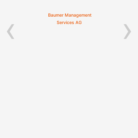
‹
›
gement
AG