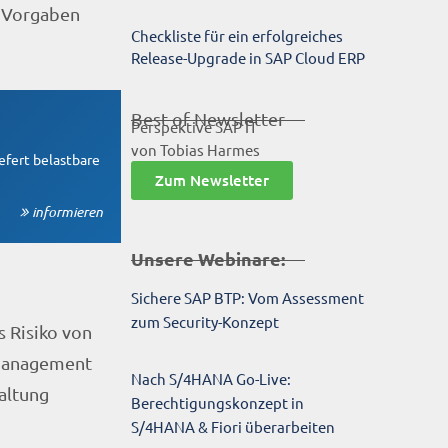
e Vorgaben
Checkliste für ein erfolgreiches
Release-Upgrade in SAP Cloud ERP
Best-of-Newsletter
Perspektive SAP IT
von Tobias Harmes
efert belastbare
Zum Newsletter
informieren
Unsere Webinare:
Sichere SAP BTP: Vom Assessment
zum Security-Konzept
s Risiko von
 Management
Nach S/4HANA Go-Live:
altung
Berechtigungskonzept in
S/4HANA & Fiori überarbeiten