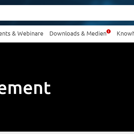
ents & Webinare
Downloads & Medien
Know
gement