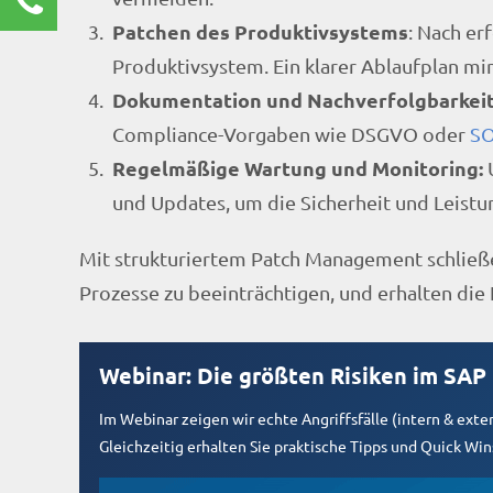
Patchen des Produktivsystems
: Nach e
Renate Burg
Kundenservice
Produktivsystem. Ein klarer Ablaufplan mini
Dokumentation und Nachverfolgbarkeit
0211 9462 8572-25
renate.burg@rz10.de
Compliance-Vorgaben wie DSGVO oder
S
Regelmäßige Wartung und Monitoring:
U
Ihre Anfrage
und Updates, um die Sicherheit und Leistu
Mit strukturiertem Patch Management schließ
Prozesse zu beeinträchtigen, und erhalten die
Webinar: Die größten Risiken im SAP
Im Webinar zeigen wir echte Angriffsfälle (intern & ex
Gleichzeitig erhalten Sie praktische Tipps und Quick Win