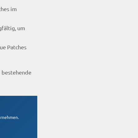
ches im
fältig, um
ue Patches
e bestehende
ternehmen.