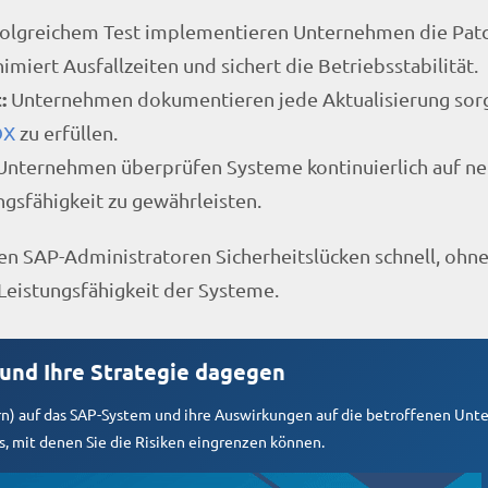
rfolgreichem Test implementieren Unternehmen die Pat
miert Ausfallzeiten und sichert die Betriebsstabilität.
:
Unternehmen dokumentieren jede Aktualisierung sorg
OX
zu erfüllen.
nternehmen überprüfen Systeme kontinuierlich auf ne
ngsfähigkeit zu gewährleisten.
en SAP-Administratoren Sicherheitslücken schnell, ohn
 Leistungsfähigkeit der Systeme.
 und Ihre Strategie dagegen
tern) auf das SAP-System und ihre Auswirkungen auf die betroffenen Un
s, mit denen Sie die Risiken eingrenzen können.