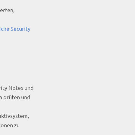
erten,
iche Security
rity Notes und
n prüfen und
uktivsystem,
ionen zu