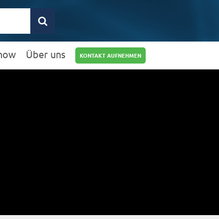
how
Über uns
KONTAKT AUFNEHMEN
0211 9462 8572-
25
info@rz10.de