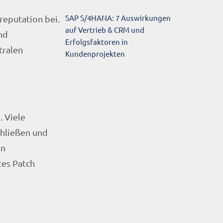
SAP S/4HANA: 7 Auswirkungen
eputation bei.
auf Vertrieb & CRM und
nd
Erfolgsfaktoren in
tralen
Kundenprojekten
. Viele
chließen und
en
tes Patch