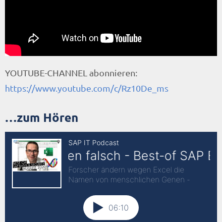
SAP können
Zuletzt auf Instagram
Meine nächsten Events
Überblick der neuen Inhalte auf RZ10.de |
YOUTUBE-CHANNEL abonnieren:
August 2020
https://www.youtube.com/c/Rz10De_ms
Die #RZ10Lieblinks
…zum Hören