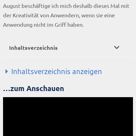
August beschäftige ich mich deshalb dieses Mal mit
der Kreativität von Anwendern, wenn sie eine
Anwendung nicht im Griff haben.
Inhaltsverzeichnis
Inhaltsverzeichnis anzeigen
…zum Anschauen
...zum Anschauen
...zum Hören
Editorial: Die Forscher liegen falsch
Aufklärung ohne Publikum
Gekränkte IT-Ehre