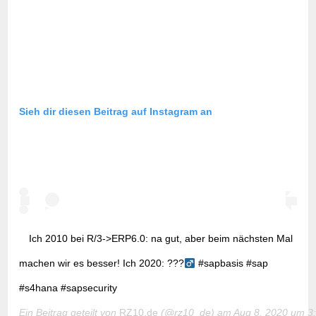
Sieh dir diesen Beitrag auf Instagram an
Ich 2010 bei R/3->ERP6.0: na gut, aber beim nächsten Mal
machen wir es besser! Ich 2020: ???‍
#sapbasis #sap
#s4hana #sapsecurity
Ein Beitrag geteilt von
RZ10.de
(@rz10_de) am
Aug 8, 2020 um 3