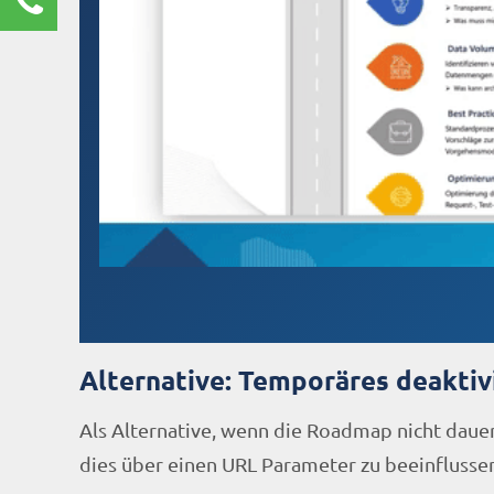
Renate Burg
Kundenservice
0211 9462 8572-25
renate.burg@rz10.de
Ihre Anfrage
Alternative: Temporäres deaktiv
Als Alternative, wenn die Roadmap nicht dauerh
dies über einen URL Parameter zu beeinflusse