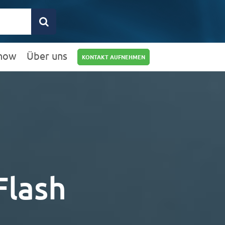
how
Über uns
KONTAKT AUFNEHMEN
0211 9462 8572-
25
info@rz10.de
Flash