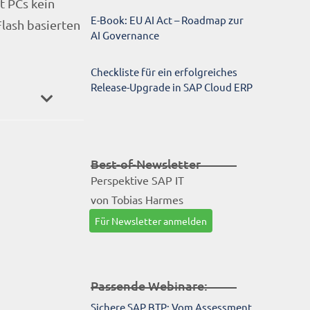
t PCs kein
E-Book: EU AI Act – Roadmap zur
lash basierten
AI Governance
Checkliste für ein erfolgreiches
Release-Upgrade in SAP Cloud ERP
Best-of-Newsletter
Perspektive SAP IT
von Tobias Harmes
Für Newsletter anmelden
Passende Webinare:
Sichere SAP BTP: Vom Assessment