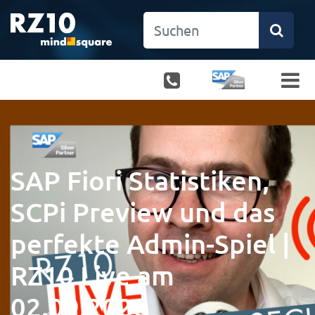
SAP Fiori Statistiken,
SCPi Preview und das
perfekte Admin-Spiel |
RZ10 Live am
02.09.2020