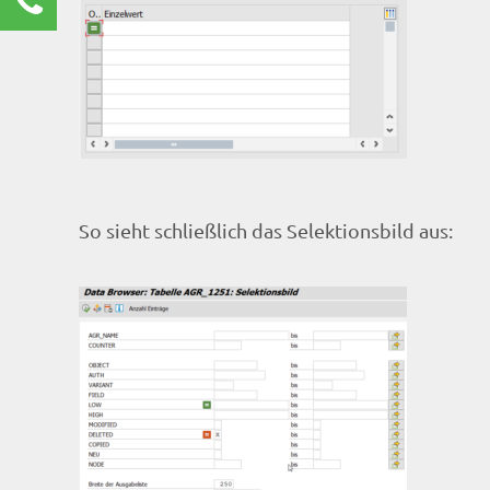
Renate Burg
Kundenservice
0211 9462 8572-25
renate.burg@rz10.de
Ihre Anfrage
So sieht schließlich das Selektionsbild aus: