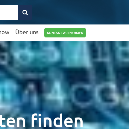
how
Über uns
KONTAKT AUFNEHMEN
0211 9462 8572-
25
info@rz10.de
ten finden