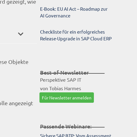
rd gezeigt, wie
E-Book: EU AI Act – Roadmap zur
AI Governance
Checkliste für ein erfolgreiches
Release-Upgrade in SAP Cloud ERP
iese Objekte
Best-of-Newsletter
Perspektive SAP IT
von Tobias Harmes
Für Newsletter anmelden
olle angezeigt
Passende Webinare:
Sichere SAP BTP: Vom Assessment