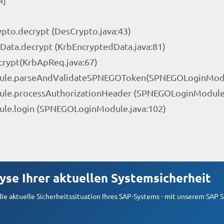
ypto.decrypt (DesCrypto.java:43)
Data.decrypt (KrbEncryptedData.java:81)
crypt(KrbApReq.java:67)
dule.parseAndValidateSPNEGOToken(SPNEGOLoginModu
ule.processAuthorizationHeader (SPNEGOLoginModule.
ule.login (SPNEGOLoginModule.java:102)
yse Ihrer aktuellen Systemsicherheit
 die aktuelle Sicherheitssituation Ihres SAP-Systems - mit unserem SAP 