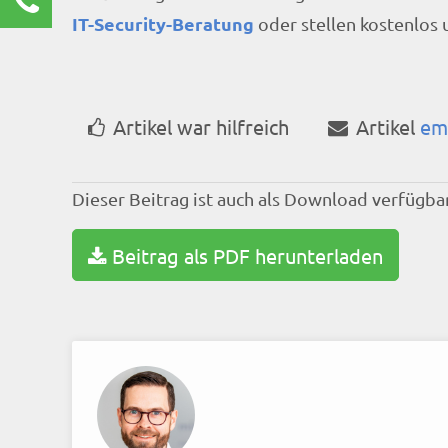
IT-Security-Beratung
oder stellen kostenlos
Renate Burg
Kundenservice
0211 9462 8572-25
renate.burg@rz10.de
Artikel war hilfreich
Artikel
em
Ihre Anfrage
Dieser Beitrag ist auch als Download verfügbar
Beitrag als PDF herunterladen