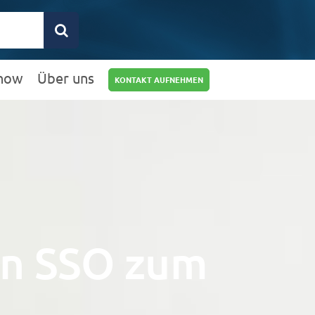
how
Über uns
KONTAKT AUFNEHMEN
0211 9462 8572-
25
info@rz10.de
von SSO zum