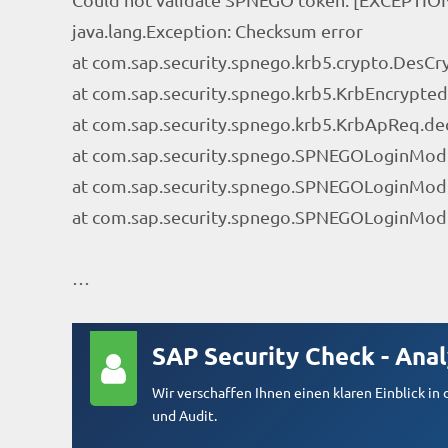
java.lang.Exception: Checksum error
at com.sap.security.spnego.krb5.crypto.DesCr
at com.sap.security.spnego.krb5.KrbEncrypted
at com.sap.security.spnego.krb5.KrbApReq.de
at com.sap.security.spnego.SPNEGOLoginMo
at com.sap.security.spnego.SPNEGOLoginMod
at com.sap.security.spnego.SPNEGOLoginMod
…
SAP Security Check - Anal
Wir verschaffen Ihnen einen klaren Einblick in
und Audit.