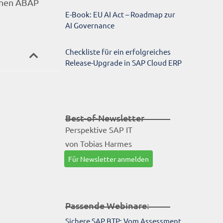
einen ABAP
E-Book: EU AI Act – Roadmap zur
AI Governance
Checkliste für ein erfolgreiches
Release-Upgrade in SAP Cloud ERP
Best-of-Newsletter
Perspektive SAP IT
von Tobias Harmes
Für Newsletter anmelden
Passende Webinare:
Sichere SAP BTP: Vom Assessment