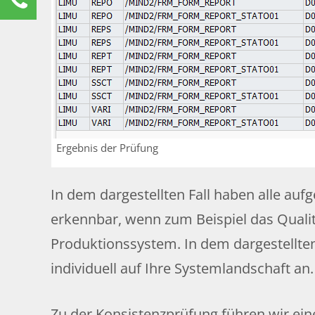
Renate Burg
Kundenservice
0211 9462 8572-25
renate.burg@rz10.de
Ihre Anfrage
Ergebnis der Prüfung
In dem dargestellten Fall haben alle auf
erkennbar, wenn zum Beispiel das Quali
Produktionssystem. In dem dargestellten 
individuell auf Ihre Systemlandschaft an.
Zu der Konsistenzprüfung führen wir ei