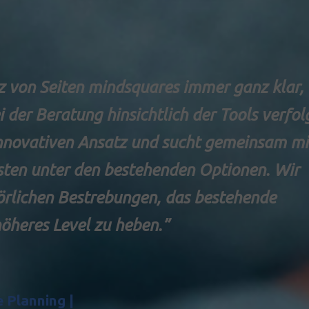
z von Seiten mindsquares immer ganz klar,
i der Beratung hinsichtlich der Tools verfol
innovativen Ansatz und sucht gemeinsam mi
sten unter den bestehenden Optionen. Wir
örlichen Bestrebungen, das bestehende
öheres Level zu heben.”
 Planning |