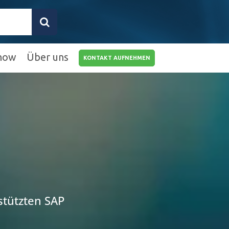
how
Über uns
KONTAKT AUFNEHMEN
0211 9462 8572-
25
info@rz10.de
stützten SAP