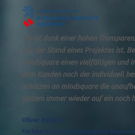
“Es ist dank einer hohen Transparen
wie der Stand eines Projektes ist. Be
mindsquare einen vielfältigen und 
dem Kunden nach der individuell be
schätzen an mindsquare die unaufh
System immer wieder auf ein noch h
Oliver Baltes |
Fachbereichsleiter Enterprise Resource