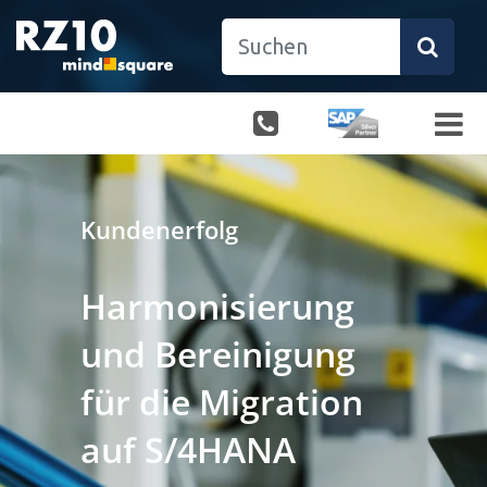
Kundenerfolg
Harmonisierung
und Bereinigung
für die Migration
auf S/4HANA