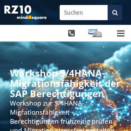
Workshop S/4HANA-
Migrationsfähigkeit der
SAP Berechtigungen
Workshop zur S/4HANA-
Migrationsfähigkeit –
Berechtigungen frühzeitig prüfen
und Migration stressfrei gestalten.