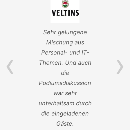
ng
Sehr gelungene
nd
Mischung aus
V
‹
›
n.
Personal- und IT-
Themen. Und auch
die
Podiumsdiskussion
war sehr
unterhaltsam durch
C.
die eingeladenen
Gäste.