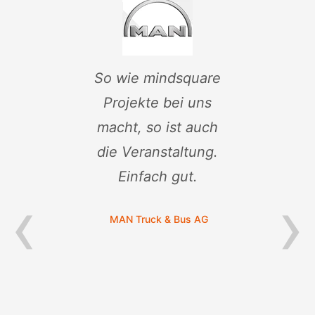
e
So wie mindsquare
Je
ie
Projekte bei uns
macht, so ist auch
,
die Veranstaltung.
Einfach gut.
‹
›
MAN Truck & Bus AG
 KG